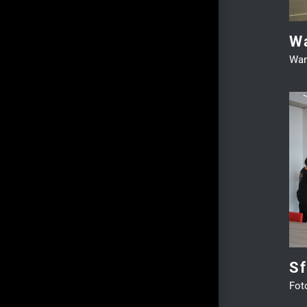
W
Wan
Sfeerbeelden Kantoor Duitsland
Fotowand & Naadloos behang
Zakelijk
Sf
Fot