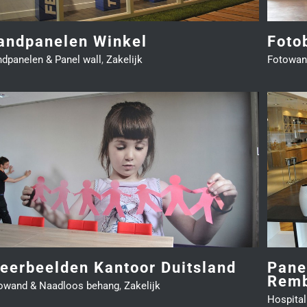
andpanelen Winkel
Foto
dpanelen & Panel wall
,
Zakelijk
Fotowan
Panel wall van kunstwerk Rembrandt
Hospitality
Wandpanelen & Panel wall
eerbeelden Kantoor Duitsland
Pane
Remb
owand & Naadloos behang
,
Zakelijk
Hospital