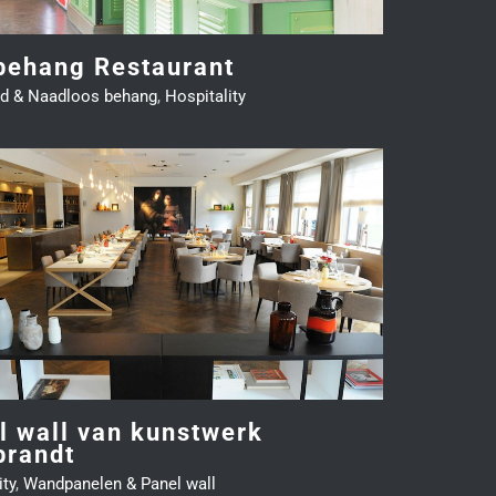
behang Restaurant
d & Naadloos behang
,
Hospitality
l wall van kunstwerk
randt
ity
,
Wandpanelen & Panel wall