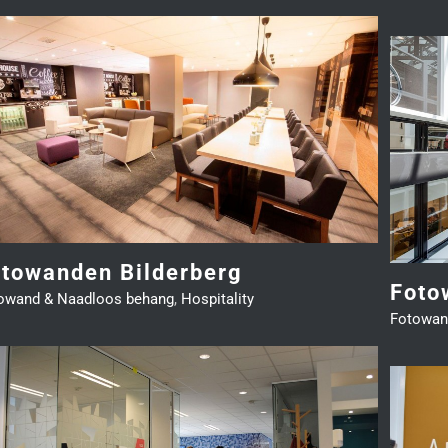
Fotowand Gazelle 30x10m
Fotowand & Naadloos behang
Zakelijk
otowanden Bilderberg
Foto
owand & Naadloos behang
,
Hospitality
Fotowan