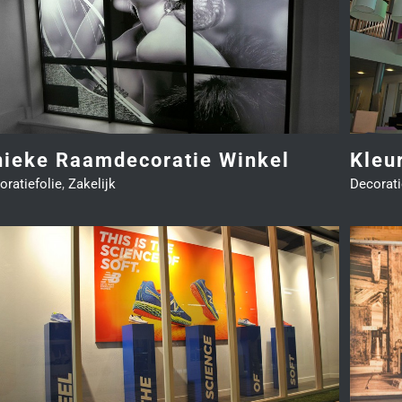
Kleurrijke Glasfolie Basisschool
Decoratiefolie
Educatie & Overheid
nieke Raamdecoratie Winkel
Kleu
oratiefolie
,
Zakelijk
Decorati
Fotobehang Restaurant
Fotowand & Naadloos behang
Hospitality