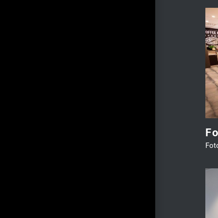
Fotowanden Bilderberg
Fotowand & Naadloos behang
Hospitality
F
Fot